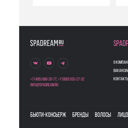
SPAD
О КОМПАН
ВАКАНСИ
КОНТАКТ
+7 (495) 666-20-77
,
+7 (800) 555-27-32
info@spadream.ru
Бьюти-консьерж
Бренды
Волосы
Лиц