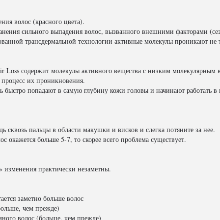
ния волос (красного цвета).
анения сильного выпадения волос, вызванного внешними факторами (сезо
нтованной трансдермальной технологии активные молекулы проникают не 
oss содержит молекулы активного вещества с низким молекулярным вес
процесс их проникновения.
 быстро попадают в самую глубину кожи головы и начинают работать в
ь сквозь пальцы в области макушки и висков и слегка потяните за нее.
с окажется больше 5-7, то скорее всего проблема существует.
з» изменения практически незаметны.
стается заметно больше волос
больше, чем прежде)
много волос (больше, чем прежде)