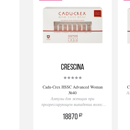
Crescina
Cadu-Crex HSSC Advanced Woman
C
№40
А
Ампулы для женщин при
прогрессирующем выпадении волос,
40 ампул
a
18870