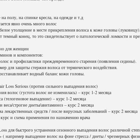
 на полу, на спинке кресла, на одежде и т.д
тается явно очень много волос
белое утолщение в месте прикрепления волоса к коже головы (луковицу)
т темный конец, то это свидетельствует о патологической ломкости и п
ьно для женщин
минов и компонентов:
волос и профилактики преждевременного старения (появления седины).
 для защиты стержня волоса от термического воздействия.
анавливает водный баланс кожи головы.
 Loss Serious (против сильного выпадения волос)
ия волос (густота волос не изменилась) – курс 1-2 месяца
а (телогеновое выпадение) – курс 1-2 месяца
и веса/строгие диеты/авитаминоз – курс 2 месяца
а лекарственных средств / после вирусных заболеваний – курс 2 месяца
– курс и схема применения по назначению врача
ss для быстрого устранения сезонного выпадения волос различной степ
 ( например выпадение волос на фоне стресса / диеты / чрезмерных физи