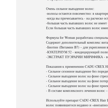
Очень сильное выпадение волос:
-волосы остаются повсеместно: в квартире
-когда вы причесываетесь - на расческе ос
-большая часть выпавших волос не имеет 
Если большая часть выпавших волос имее
Формула for Woman разработана специал
Содержит дополнительный комплекс вита
-Биотин (Витамин B7) – для укрепления 
-КУАТЕРНУМ 52 - кондицирующий полимер
-ЭКСТРАКТ ПУЭРАРИИ МИРИФИКА - восст
Показания к применению CADU-CREX Hair
- Сильное сезонное выпадение без пореден
- Сильное выпадение волос на фоне стресс
- Сильное выпадение волос на фоне потер
- Сильное выпадение волос на фоне прием
- В составе комплексного лечения волос 
Используйте препарат CADU-CREX Hair Lo
волос появившегося недавно и «внезапно»