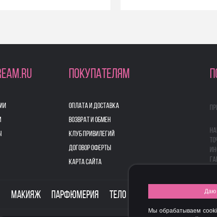
REAM.RU
ПОКУПАТЕЛЯМ
П
ИИ
ОПЛАТА И ДОСТАВКА
Пр
И
ВОЗВРАТ И ОБМЕН
На
Ы
КЛУБ ПРИВИЛЕГИЙ
то
ДОГОВОР ОФЕРТЫ
ин
га
КАРТА САЙТА
Даю 
о
Макияж
Парфюмерия
Тело
Здоровье
Для дом
Мы обрабатываем cooki