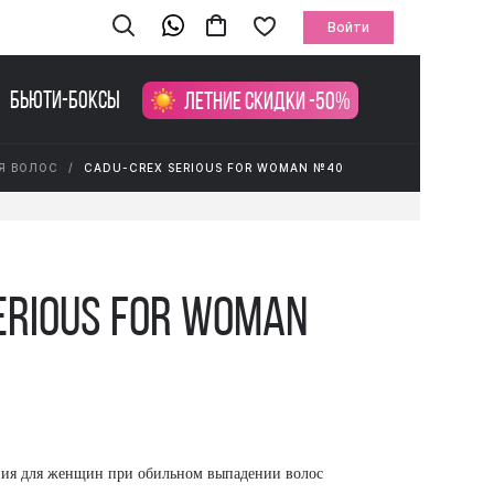
Войти
Бьюти-боксы
Летние скидки -50%
Я ВОЛОС
CADU-CREX SERIOUS FOR WOMAN №40
erious for Woman
ния для женщин при обильном выпадении волос