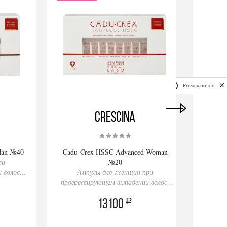
Privacy notice
Crescina
Man №40
Cadu-Crex HSSC Advanced Woman
Rinfo
ри
№20
Ам
 волос,
Ампулы для женщин при
прогрессирующем выпадении волос,
20 ампул
a
13100