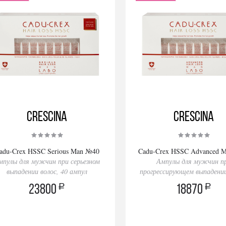
Crescina
Crescina
adu-Crex HSSC Serious Man №40
Cadu-Crex HSSC Advanced 
мпулы для мужчин при серьезном
Ампулы для мужчин п
выпадении волос, 40 ампул
прогрессирующем выпадении
40 ампул
a
a
23800
18870