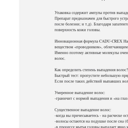
Упаковка содержит ампулы против выпаде
Препарат предназначен для быстрого устр
после болезни; и т.д). Благодаря запате
поверхность кожи головы.
Инновационная формула CADU-CREX Hair L
веществом «проводником», облегчающим 
Именно поэтому активные молекулы очень
волос.
Как определить степень выпадения волос?
Быстрый тест: пропустите небольшую пряд
Если после таких действий выпавших воло
Умеренное выпадение волос:
-граничит с нормой выпадения и «на гла
Существенное выпадение волос:
-когда вы причесываетесь - на расческе о
-волосы остаются на подушке после сна (
-в процессе мытья головы выпадает явно 