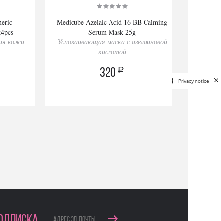
eric
Medicube Azelaic Acid 16 BB Calming
ESLA F
х4pcs
Serum Mask 25g
Питат
ния кожи
Успокаивающая маска с азелаиновой
кислотой
a
320
Privacy notice
ОДПИСКА