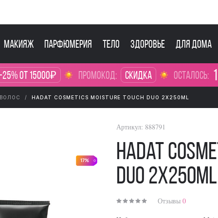
Макияж
Парфюмерия
Тело
Здоровье
Для дома
1
-25% от 15000₽
промокод:
Скидка
осталось:
 ВОЛОС
HADAT COSMETICS MOISTURE TOUCH DUO 2X250ML
Артикул:
888791
Hadat Cosme
17%
Duo 2x250ml
Отзывы
0