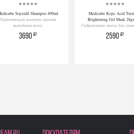
edicube Soyxidil Shampoo 490ml
Medicube Kojic Acid Turm
Укрепляющий шампунь против
Brightening Gel Mask 28g
выпадения волос
Гидрогелевая маска для сия
a
a
3690
2590
REAM.RU
ПОКУПАТЕЛЯМ
П