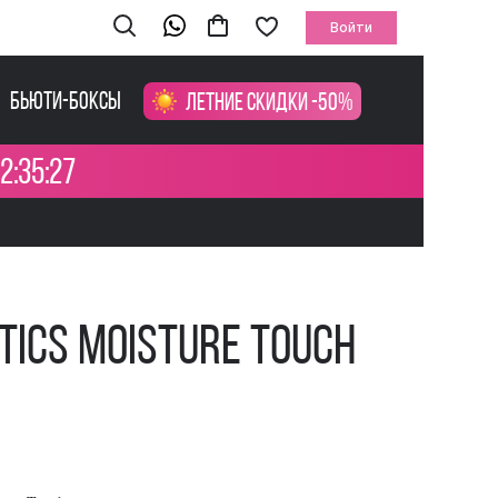
Войти
Бьюти-боксы
Летние скидки -50%
2:35:26
tics Moisture Touch