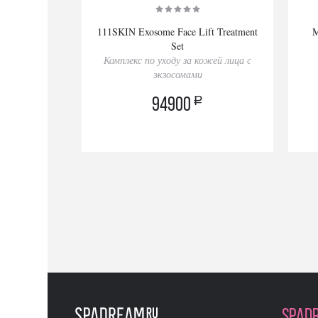
111SKIN Exosome Face Lift Treatment
M
Set
Комплекс по уходу за кожей лица с
экзосомами
a
94900
SPAD