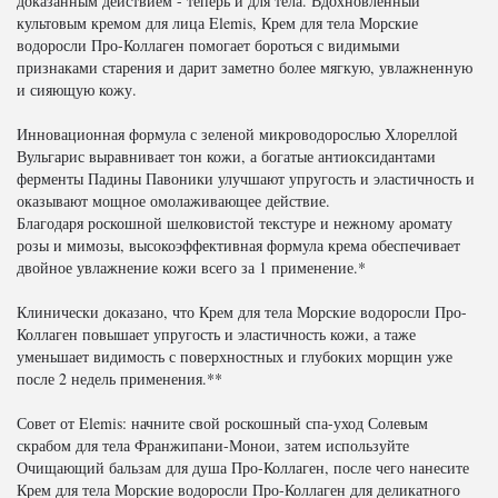
доказанным действием - теперь и для тела. Вдохновлённый
культовым кремом для лица Elemis, Крем для тела Морские
водоросли Про-Коллаген помогает бороться с видимыми
признаками старения и дарит заметно более мягкую, увлажненную
и сияющую кожу.
Инновационная формула с зеленой микроводорослью Хлореллой
Вульгарис выравнивает тон кожи, а богатые антиоксидантами
ферменты Падины Павоники улучшают упругость и эластичность и
оказывают мощное омолаживающее действие.
Благодаря роскошной шелковистой текстуре и нежному аромату
розы и мимозы, высокоэффективная формула крема обеспечивает
двойное увлажнение кожи всего за 1 применение.*
Клинически доказано, что Крем для тела Морские водоросли Про-
Коллаген повышает упругость и эластичность кожи, а таже
уменьшает видимость с поверхностных и глубоких морщин уже
после 2 недель применения.**
Совет от Elemis: начните свой роскошный спа-уход Солевым
скрабом для тела Франжипани-Монои, затем используйте
Очищающий бальзам для душа Про-Коллаген, после чего нанесите
Крем для тела Морские водоросли Про-Коллаген для деликатного