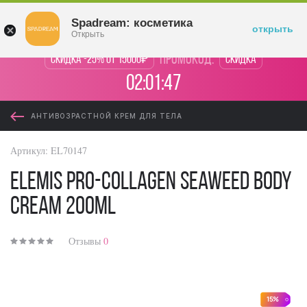
Войти
Spadream: косметика
открыть
Открыть
промокод:
Скидка -25% от 15000₽
Скидка
02:01:47
АНТИВОЗРАСТНОЙ КРЕМ ДЛЯ ТЕЛА
Артикул:
EL70147
Elemis Pro-Collagen Seaweed Body
Cream 200ml
Отзывы
0
15%