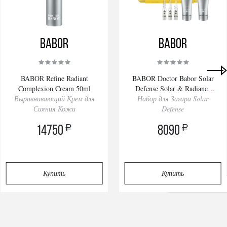
BABOR
BABOR
BABOR Refine Radiant
BABOR Doctor Babor Solar
Complexion Cream 50ml
Defense Solar & Radiance
Выравнивающий Крем для
Набор для Загара Solar
Routine Set
Сияния Кожи
Defense
a
a
14750
8090
Купить
Купить
Privacy notice