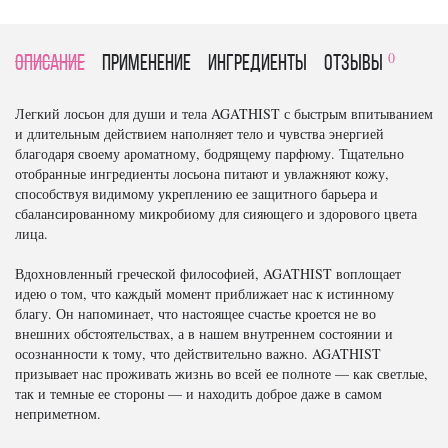
0
Описание
Применение
Ингредиенты
отзывы
Легкий лосьон для души и тела AGATHIST с быстрым впитыванием
и длительным действием наполняет тело и чувства энергией
благодаря своему ароматному, бодрящему парфюму. Тщательно
отобранные ингредиенты лосьона питают и увлажняют кожу,
способствуя видимому укреплению ее защитного барьера и
сбалансированному микробиому для сияющего и здорового цвета
лица.
Вдохновленный греческой философией, AGATHIST воплощает
идею о том, что каждый момент приближает нас к истинному
благу. Он напоминает, что настоящее счастье кроется не во
внешних обстоятельствах, а в нашем внутреннем состоянии и
осознанности к тому, что действительно важно. AGATHIST
призывает нас проживать жизнь во всей ее полноте — как светлые,
так и темные ее стороны — и находить доброе даже в самом
неприметном.