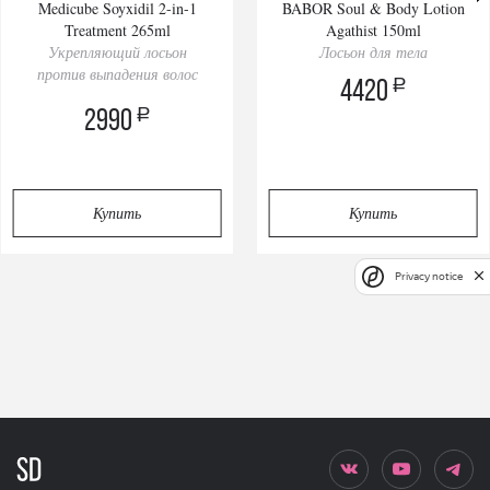
Medicube Soyxidil 2-in-1
BABOR Soul & Body Lotion
Treatment 265ml
Agathist 150ml
Укрепляющий лосьон
Лосьон для тела
против выпадения волос
a
4420
a
2990
Купить
Купить
Privacy notice