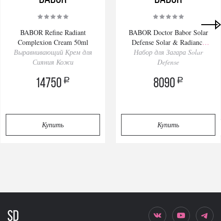
BABOR Refine Radiant
BABOR Doctor Babor Solar
Complexion Cream 50ml
Defense Solar & Radiance
Выравнивающий Крем для
Набор для Загара Solar
Routine Set
Сияния Кожи
Defense
a
a
14750
8090
Купить
Купить
Privacy notice