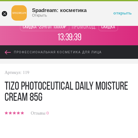
Войти
Spadream: косметика
открыть
Открыть
промокод:
Скидка -25% от 15000₽
Скидка
13:39:39
ПРОФЕССИОНАЛЬНАЯ КОСМЕТИКА ДЛЯ ЛИЦА
Артикул:
119
TiZO Photoceutiсal Daily Moisture
Cream 85g
Отзывы
0