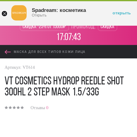
Войти
Spadream: косметика
открыть
Открыть
промокод:
Скидка -25% от 15000₽
Скидка
17:07:43
МАСКА ДЛЯ ВСЕХ ТИПОВ КОЖИ ЛИЦА
Артикул:
VT614
VT Cosmetics Hydrop Reedle Shot
300hL 2 Step Mask 1.5/33g
Отзывы
0