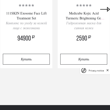
111SKIN Exosome Face Lift
Medicube Kojic Acid
Treatment Set
Turmeric Brightening Gel
Комплекс по уходу за кожей
Гидрогелевая маска для
Mask 28gх4pcs
лица с экзосомами
сияния кожи
a
a
94900
2590
Купить
Купить
Privacy notice