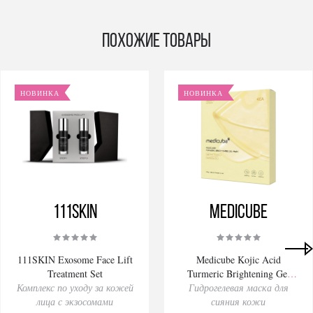
Похожие товары
НОВИНКА
НОВИНКА
111SKIN
Medicube
111SKIN Exosome Face Lift
Medicube Kojic Acid
Treatment Set
Turmeric Brightening Gel
Комплекс по уходу за кожей
Гидрогелевая маска для
Mask 28gх4pcs
лица с экзосомами
сияния кожи