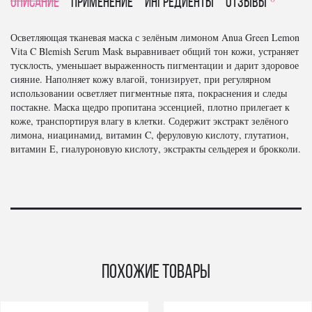
Описание
Применение
Ингредиенты
отзывы
Осветляющая тканевая маска с зелёным лимоном Anua Green Lemon
Vita C Blemish Serum Mask выравнивает общий тон кожи, устраняет
тусклость, уменьшает выраженность пигментации и дарит здоровое
сияние. Наполняет кожу влагой, тонизирует, при регулярном
использовании осветляет пигментные пята, покраснения и следы
постакне. Маска щедро пропитана эссенцией, плотно прилегает к
коже, транспортируя влагу в клетки. Содержит экстракт зелёного
лимона, ниацинамид, витамин C, феруловую кислоту, глутатион,
витамин E, гиалуроновую кислоту, экстракты сельдерея и брокколи.
Похожие товары