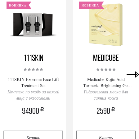
НОВИНКА
НОВИНКА
111SKIN
Medicube
111SKIN Exosome Face Lift
Medicube Kojic Acid
Treatment Set
Turmeric Brightening Gel
Комплекс по уходу за кожей
Гидрогелевая маска для
Mask 28gх4pcs
лица с экзосомами
сияния кожи
a
a
94900
2590
Купить
Купить