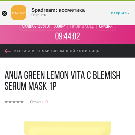
Войти
Spadream: косметика
открыть
Открыть
промокод:
Скидка -25% от 15000₽
Скидка
09:44:02
МАСКА ДЛЯ КОМБИНИРОВАННОЙ КОЖИ ЛИЦА
Anua Green Lemon Vita C Blemish
Serum Mask 1p
Отзывы
0