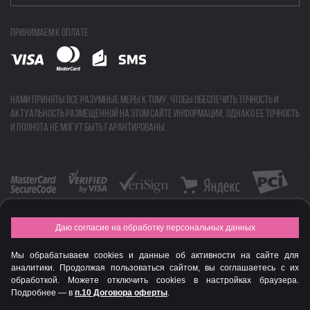
Принимаем к оплате
Нами приняты все разумные меры к тому, чтобы обеспечить точность и
актуальность размещенной на этом сайте информации, однако ее точность
и полнота не могут быть гарантированы.
Даю согласие на обработку персональных данных
FASHION NEW YEAR AWARDS 2015
Мы обрабатываем cookies и данные об активности на сайте для
© Интернет-магазин профессиональной косметики Spadream
аналитики. Продолжая пользоваться сайтом, вы соглашаетесь с их
обработкой. Можете отключить cookies в настройках браузера.
Подробнее — в
п.10 Договора оферты
.
Авторизируйся
, чтобы получить скидку