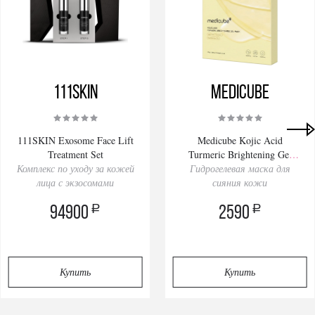
111SKIN
Medicube
111SKIN Exosome Face Lift
Medicube Kojic Acid
Treatment Set
Turmeric Brightening Gel
Комплекс по уходу за кожей
Гидрогелевая маска для
Mask 28gх4pcs
лица с экзосомами
сияния кожи
a
a
94900
2590
Купить
Купить