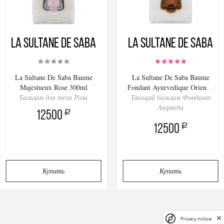
La Sultanе De Saba
La Sultanе De Saba
La Sultane De Saba Baume
La Sultane De Saba Baume
Majestueux Rose 300ml
Fondant Ayurvedique Oriental
Бальзам для тела Роза
Тающий бальзам Фондант
300ml
Аюрведа
a
12500
a
12500
Купить
Купить
Privacy notice