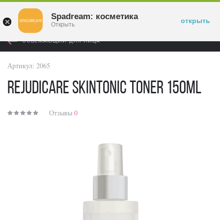
Войти
Spadream: косметика
открыть
Открыть
ОСВЕЖАЮЩИЙ ДЛЯ ЛИЦА
Артикул:
2065
RejudiCare Skintonic Toner 150ml
Отзывы
0