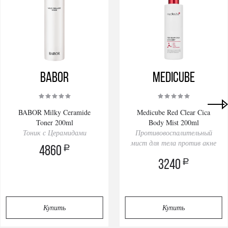
BABOR
Medicube
BABOR Milky Ceramide
Medicube Red Clear Cica
Toner 200ml
Body Mist 200ml
Тоник с Церамидами
Противовоспалительный
мист для тела против акне
a
4860
a
3240
Купить
Купить