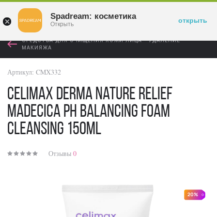
Войти
Spadream: косметика
открыть
Открыть
СРЕДСТВА ДЛЯ ОЧИЩЕНИЯ КОЖИ ЛИЦА - УДАЛЕНИЕ
МАКИЯЖА
Артикул:
CMX332
Celimax Derma Nature Relief
Madecica pH Balancing Foam
Cleansing 150ml
Отзывы
0
20%