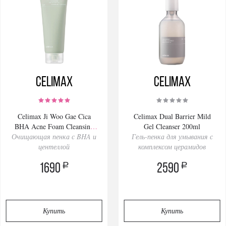
Celimax
Celimax
Celimax Ji Woo Gae Cica
Celimax Dual Barrier Mild
BHA Acne Foam Cleansing
Gel Cleanser 200ml
Очищающая пенка с BHA и
150ml
Гель-пенка для умывания с
центеллой
комплексом церамидов
a
a
1690
2590
Купить
Купить