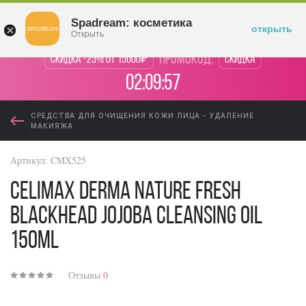
Войти
Spadream: косметика
открыть
Открыть
промокод:
Скидка -25% от 15000₽
Скидка
02:09:57
СРЕДСТВА ДЛЯ ОЧИЩЕНИЯ КОЖИ ЛИЦА - УДАЛЕНИЕ
МАКИЯЖА
Артикул:
CMX525
Celimax Derma Nature Fresh
Blackhead Jojoba Cleansing Oil
150ml
Отзывы
0