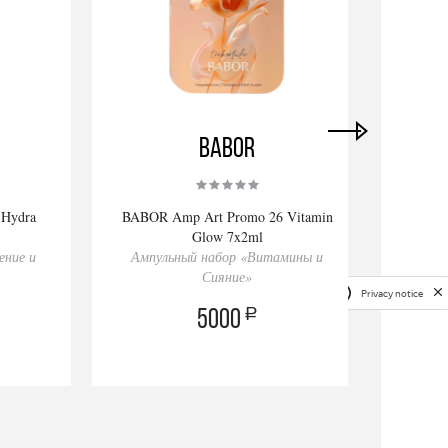
BABOR
 Hydra
BABOR Amp Art Promo 26 Vitamin
BABO
Glow 7x2ml
ение и
Ампульный набор «Витамины и
Ампу
Сияние»
Privacy notice
a
5000