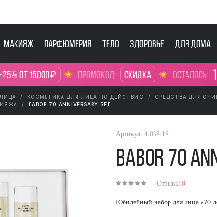
Макияж
Парфюмерия
Тело
Здоровье
Для дома
1
-25% от 15000₽
промокод:
Скидка
осталось:
 ЛИЦА
КОСМЕТИКА ДЛЯ ЛИЦА ПО ДЕЙСТВИЮ
СРЕДСТВА ДЛЯ ОЧ
КИЯЖА
BABOR 70 ANNIVERSARY SET
Артикул:
4.038.18
BABOR 70 An
Отзывы
0
Юбилейный набор для лица «70 