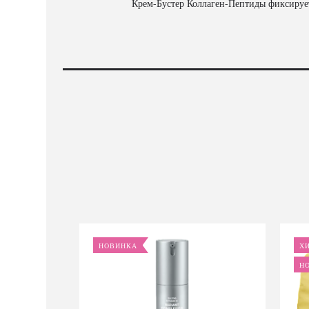
Крем-Бустер Коллаген-Пептиды фиксирует 
НОВИНКА
Х
Н