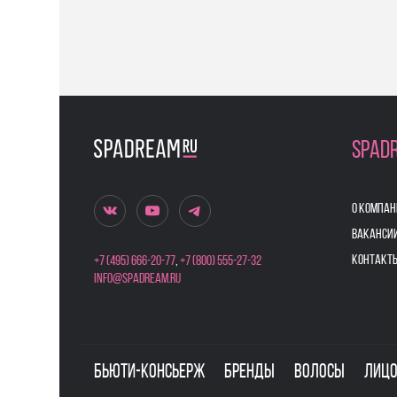
SPAD
О КОМПАН
ВАКАНСИ
КОНТАКТ
+7 (495) 666-20-77
,
+7 (800) 555-27-32
info@spadream.ru
Бьюти-консьерж
Бренды
Волосы
Лиц