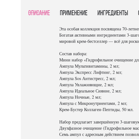
Описание
Применение
Ингредиенты
Эта особая коллекция посвящена 70-лет
Богатая активными ингредиентами 3-шаго
мировой крем-бестселлер — всё для роск
Состав набора:
Мини набор «Гидрофильное очищение для 
Ампула Мультивитамины, 2 мл;
Ампула Экспресс Лифтинг, 2 мл;
Ампула Sos Антистресс, 2 мл;
Ампула Увлажняющие, 2 мл;
Ампула Идеальное Сияние, 2 мл;
Ампула Ночные, 2 мл;
Ампула с Микронутриентами, 2 мл;
Крем-Бустер Коллаген-Пептиды, 50 мл.
Набор предлагает завершённую 3-шаговую
Двухфазное очищение (Гидрофильное масл
Семь ампул с адресным действием позволя