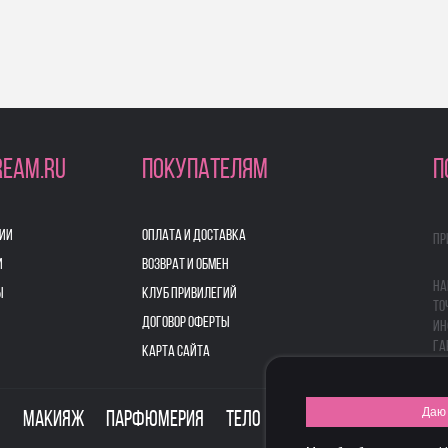
REAM.RU
ПОКУПАТЕЛЯМ
П
ИИ
ОПЛАТА И ДОСТАВКА
Пр
И
ВОЗВРАТ И ОБМЕН
На
Ы
КЛУБ ПРИВИЛЕГИЙ
то
ДОГОВОР ОФЕРТЫ
ин
га
КАРТА САЙТА
Даю 
о
Макияж
Парфюмерия
Тело
Здоровье
Для дом