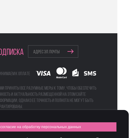
ОДПИСКА
инимаем к оплате
ми приняты все разумные меры к тому, чтобы обеспечить
чность и актуальность размещенной на этом сайте
формации, однако ее точность и полнота не могут быть
рантированы.
согласие на обработку персональных данных
а
Бьюти-боксы