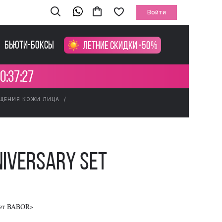
Войти
Бьюти-боксы
Летние скидки -50%
0:37:26
ИЩЕНИЯ КОЖИ ЛИЦА
niversary Set
лет BABOR»