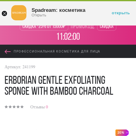
Войти
Spadream: косметика
открыть
Открыть
промокод:
Скидка -25% от 15000₽
Скидка
11:02:00
ПРОФЕССИОНАЛЬНАЯ КОСМЕТИКА ДЛЯ ЛИЦА
Артикул:
241199
Erborian Gentle Exfoliating
Sponge with Bamboo Charcoal
Отзывы
0
20%