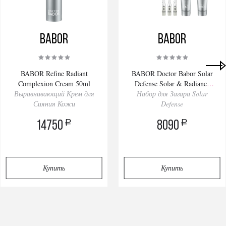
BABOR
BABOR
BABOR Refine Radiant
BABOR Doctor Babor Solar
Complexion Cream 50ml
Defense Solar & Radiance
Выравнивающий Крем для
Набор для Загара Solar
Routine Set
Сияния Кожи
Defense
a
a
14750
8090
Купить
Купить