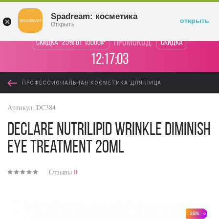
Войти
Spadream: косметика
открыть
Открыть
промокод:
Скидка -25% от 15000₽
Скидка
12:17:03
ПРОФЕССИОНАЛЬНАЯ КОСМЕТИКА ДЛЯ ЛИЦА
Артикул:
DC384
Declare Nutrilipid Wrinkle Diminish
Eye Treatment 20ml
Отзывы
0
25%