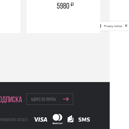
a
5980
Privacy notice
ОДПИСКА
инимаем к оплате