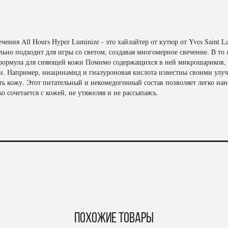
ения All Hours Hyper Luminize - это хайлайтер от кутюр от Yves Saint L
о подходит для игры со светом, создавая многомерное свечение. В то 
я формула для сияющей кожи Помимо содержащихся в ней микрошариков, 
. Например, ниацинамид и гиалуроновая кислота известны своими улу
ть кожу. Этот питательный и некомедогенный состав позволяет легко нан
о сочетается с кожей, не утяжеляя и не рассыпаясь.
Похожие товары