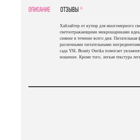
0
Описание
отзывы
Хайлайтер от кутюр для многомерного свеч
светоотражающими микрошариками идеальн
сияние в течение всего дня. Питательна
различными питательными ингредиентами
сада YSL Beauty Ourika помогает увлажня
ношение. Кроме того, легкая текстура легк