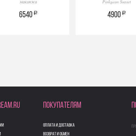
макияжа
Pinkgasm Sunset
a
a
6540
4900
REAM.RU
ПОКУПАТЕЛЯМ
П
ИИ
ОПЛАТА И ДОСТАВКА
Пр
И
ВОЗВРАТ И ОБМЕН