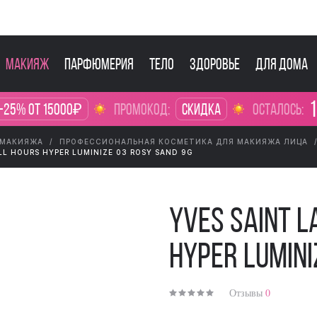
Макияж
Парфюмерия
Тело
Здоровье
Для дома
1
-25% от 15000₽
промокод:
Скидка
осталось:
 МАКИЯЖА
ПРОФЕССИОНАЛЬНАЯ КОСМЕТИКА ДЛЯ МАКИЯЖА ЛИЦА
LL HOURS HYPER LUMINIZE 03 ROSY SAND 9G
Yves Saint L
Hyper Lumini
Отзывы
0