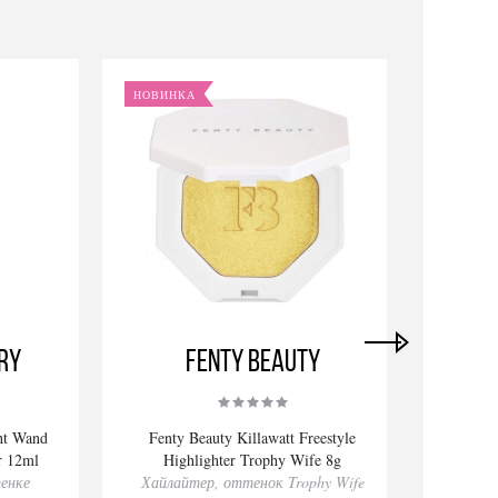
НОВИНКА
НОВИ
ry
Fenty Beauty
ght Wand
Fenty Beauty Killawatt Freestyle
Rare
r 12ml
Highlighter Trophy Wife 8g
енке
Хайлайтер, оттенок Trophy Wife
Жи