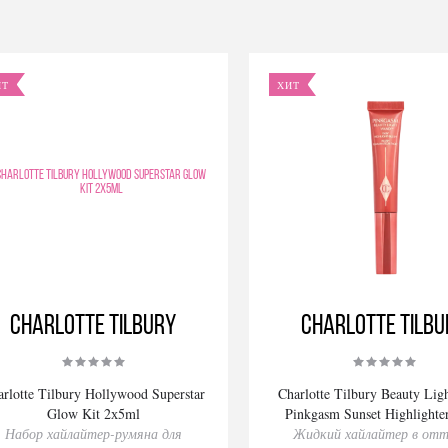
ИТ
ХИТ
Charlotte Tilbury
Charlotte Tilbu
rlotte Tilbury Hollywood Superstar
Charlotte Tilbury Beauty Li
Glow Kit 2х5ml
Pinkgasm Sunset Highlighte
Набор хайлайтер-румяна для
Жидкий хайлайтер в отт