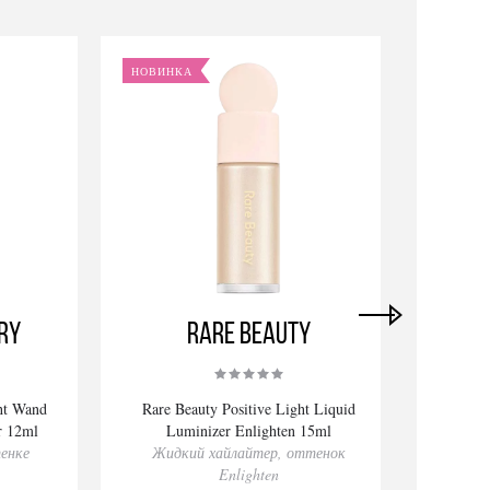
НОВИНКА
НОВИ
ry
Rare Beauty
ght Wand
Rare Beauty Positive Light Liquid
Rare
r 12ml
Luminizer Enlighten 15ml
енке
Жидкий хайлайтер, оттенок
Жидкий
Enlighten