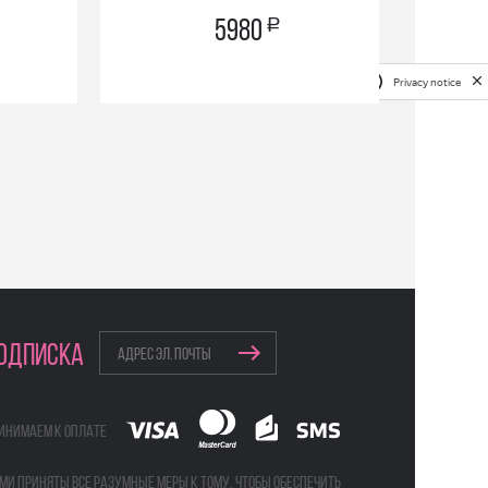
a
5980
Privacy notice
ОДПИСКА
инимаем к оплате
ми приняты все разумные меры к тому, чтобы обеспечить