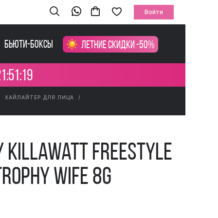
Войти
Бьюти-боксы
Летние скидки -50%
1:51:19
ХАЙЛАЙТЕР ДЛЯ ЛИЦА
y Killawatt Freestyle
Trophy Wife 8g