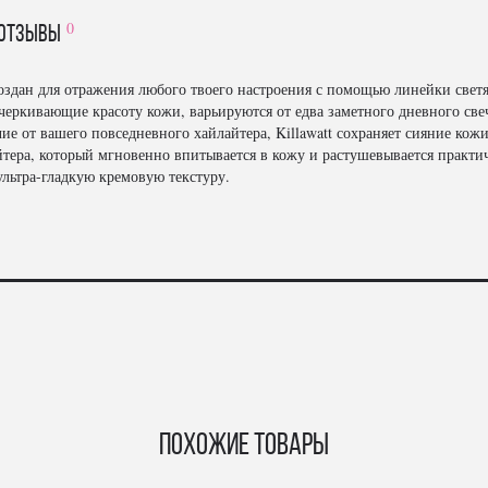
0
отзывы
r создан для отражения любого твоего настроения с помощью линейки свет
дчеркивающие красоту кожи, варьируются от едва заметного дневного св
чие от вашего повседневного хайлайтера, Killawatt сохраняет сияние кож
йтера, который мгновенно впитывается в кожу и растушевывается практи
ьтра-гладкую кремовую текстуру.
Похожие товары