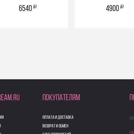
a
a
6540
4900
REAM.RU
ПОКУПАТЕЛЯМ
П
ИИ
ОПЛАТА И ДОСТАВКА
Пр
И
ВОЗВРАТ И ОБМЕН
На