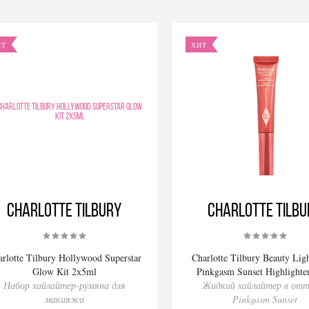
ИТ
ХИТ
Charlotte Tilbury
Charlotte Tilbu
rlotte Tilbury Hollywood Superstar
Charlotte Tilbury Beauty Li
Glow Kit 2х5ml
Pinkgasm Sunset Highlighte
Набор хайлайтер-румяна для
Жидкий хайлайтер в отт
макияжа
Pinkgasm Sunset