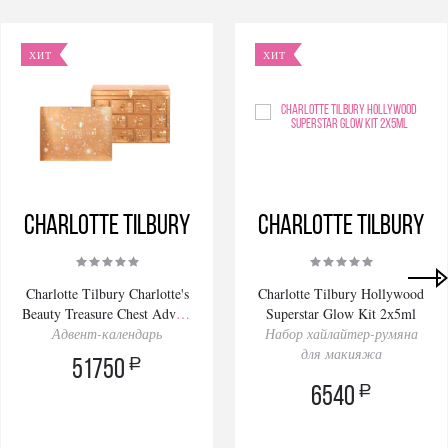
ХИТ
ХИТ
Charlotte Tilbury
Charlotte Tilbury
Charlotte Tilbury Charlotte's
Charlotte Tilbury Hollywood
Beauty Treasure Chest Advent
Superstar Glow Kit 2х5ml
Адвент-календарь
Calendar 2025
Набор хайлайтер-румяна
для макияжа
a
51750
a
6540