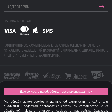
Принимаем к оплате
Нами приняты все разумные меры к тому, чтобы обеспечить точность и
актуальность размещенной на этом сайте информации, однако ее точность
и полнота не могут быть гарантированы.
Даю согласие на обработку персональных данных
FASHION NEW YEAR AWARDS 2015
Мы обрабатываем cookies и данные об активности на сайте для
© Интернет-магазин профессиональной косметики Spadream
аналитики. Продолжая пользоваться сайтом, вы соглашаетесь с их
обработкой. Можете отключить cookies в настройках браузера.