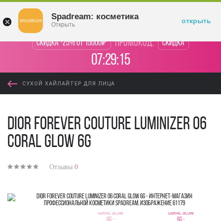
Войти
Spadream: косметика
открыть
Открыть
промокод:
Скидка -25% от 15000₽
Скидка
07:29:15
СУХОЙ ХАЙЛАЙТЕР ДЛЯ ЛИЦА
Dior Forever Couture Luminizer 06
Coral Glow 6g
Отзывы
0