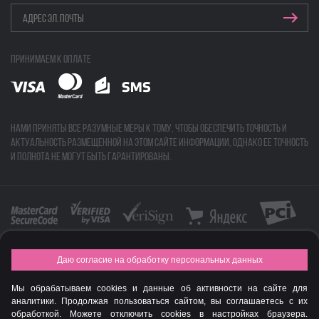
Принимаем к оплате
Нами приняты все разумные меры к тому, чтобы обеспечить точность и
актуальность размещенной на этом сайте информации, однако ее точность
и полнота не могут быть гарантированы.
Даю согласие на обработку персональных данных
FASHION NEW YEAR AWARDS 2015
Мы обрабатываем cookies и данные об активности на сайте для
© Интернет-магазин профессиональной косметики Spadream
аналитики. Продолжая пользоваться сайтом, вы соглашаетесь с их
обработкой. Можете отключить cookies в настройках браузера.