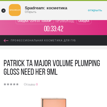
Войти
Spadream: косметика
открыть
Открыть
промокод:
Скидка -25% от 15000₽
Скидка
00:33:42
ПРОФЕССИОНАЛЬНАЯ КОСМЕТИКА ДЛЯ ГУБ
Patrick Ta Major Volume Plumping
Gloss Need Her 9ml
Отзывы
0