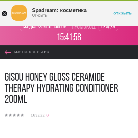
Войти
Spadream: косметика
открыть
Открыть
промокод:
Скидка -25% от 15000₽
Скидка
15:41:58
БЬЮТИ-КОНСЬЕРЖ
Gisou Honey Gloss Ceramide
Therapy Hydrating Conditioner
200ml
Отзывы
0