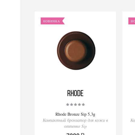
НОВИНКА
Н
Rhode
Rhode Bronze Sip 5,3g
Компактный бронзатор для кожи в
Ко
оттенке Sip