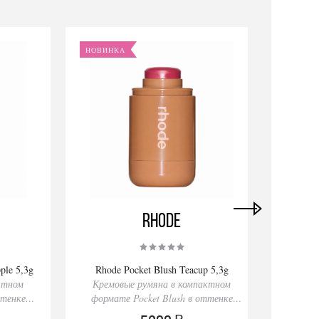
НОВИНКА
НОВИ
Rhode
ple 5,3g
Rhode Pocket Blush Teacup 5,3g
Rare 
ктном
Кремовые румяна в компактном
ттенке
формате Pocket Blush в оттенке
Кремо
Teacup