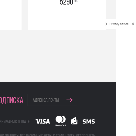
a
5290
Privacy notice
ОДПИСКА
инимаем к оплате