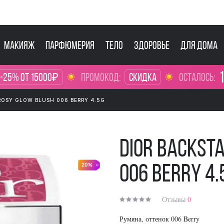
Макияж
Парфюмерия
Тело
Здоровье
Для дома
1
 -25% от 15000₽
промокод:
Скидка
осталось:
ROSY GLOW BLUSH 006 BERRY 4.5G
Dior Backst
20%
006 Berry 4.
Отзывы
0
Румяна, оттенок 006 Berry