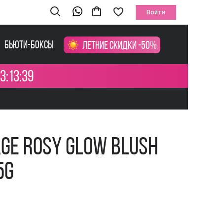
Войти
Бьюти-боксы
Летние скидки -50%
3:13:39
age Rosy Glow Blush
5g