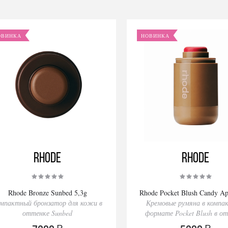
ОВИНКА
НОВИНКА
Rhode
Rhode
Rhode Bronze Sunbed 5,3g
Rhode Pocket Blush Candy Ap
мпактный бронзатор для кожи в
Кремовые румяна в компа
оттенке Sunbed
формате Pocket Blush в о
Candy Apple