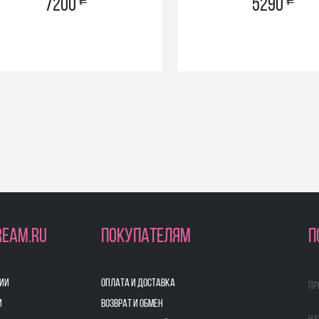
a
a
7200
5290
REAM.RU
ПОКУПАТЕЛЯМ
П
ИИ
ОПЛАТА И ДОСТАВКА
Пр
И
ВОЗВРАТ И ОБМЕН