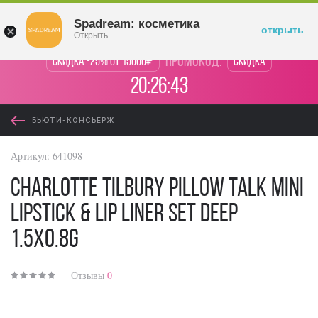
Войти
Spadream: косметика
открыть
Открыть
промокод:
Скидка -25% от 15000₽
Скидка
20:26:43
БЬЮТИ-КОНСЬЕРЖ
Артикул:
641098
Charlotte Tilbury Pillow Talk Mini
Lipstick & Lip Liner Set Deep
1.5x0.8g
Отзывы
0