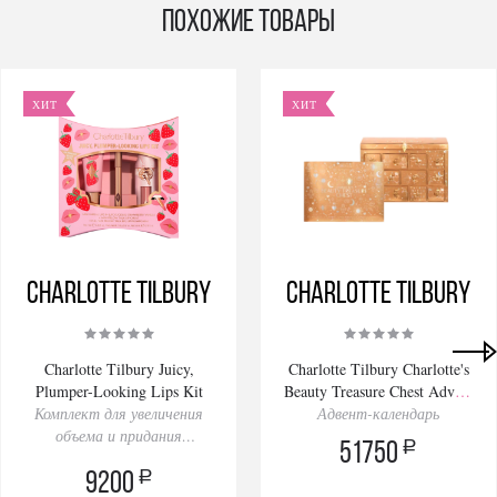
Похожие товары
ХИТ
ХИТ
Charlotte Tilbury
Charlotte Tilbury
Charlotte Tilbury Juicy,
Charlotte Tilbury Charlotte's
Plumper-Looking Lips Kit
Beauty Treasure Chest Advent
Комплект для увеличения
Адвент-календарь
Calendar 2025
объема и придания
a
51750
сочности губам
a
9200