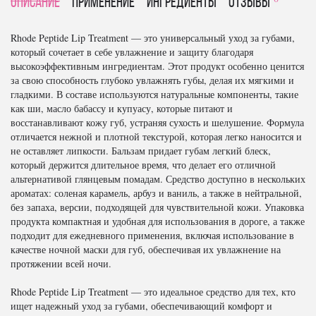
Описание
Применение
Ингредиенты
отзывы
Rhode Peptide Lip Treatment — это универсальный уход за губами,
который сочетает в себе увлажнение и защиту благодаря
высокоэффективным ингредиентам. Этот продукт особенно ценится
за свою способность глубоко увлажнять губы, делая их мягкими и
гладкими. В составе используются натуральные компоненты, такие
как ши, масло бабассу и купуасу, которые питают и
восстанавливают кожу губ, устраняя сухость и шелушение. Формула
отличается нежной и плотной текстурой, которая легко наносится и
не оставляет липкости. Бальзам придает губам легкий блеск,
который держится длительное время, что делает его отличной
альтернативой глянцевым помадам. Средство доступно в нескольких
ароматах: соленая карамель, арбуз и ваниль, а также в нейтральной,
без запаха, версии, подходящей для чувствительной кожи. Упаковка
продукта компактная и удобная для использования в дороге, а также
подходит для ежедневного применения, включая использование в
качестве ночной маски для губ, обеспечивая их увлажнение на
протяжении всей ночи.
Rhode Peptide Lip Treatment — это идеальное средство для тех, кто
ищет надежный уход за губами, обеспечивающий комфорт и