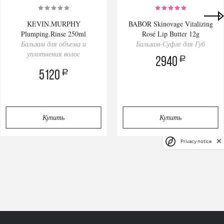
KEVIN.MURPHY
BABOR Skinovage Vitalizing
Plumping.Rinse 250ml
Rosé Lip Butter 12g
Бальзам для объема и
Бальзам-Суфле для Губ
уплотнения волос
a
2940
a
5120
Купить
Купить
Privacy notice