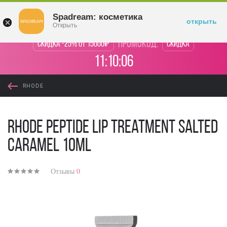
Войти
Spadream: косметика
открыть
Открыть
промокод:
Скидка -25% от 15000₽
Скидка
11:10:06
RHODE
Rhode Peptide Lip Treatment Salted
Caramel 10ml
Отзывы
0