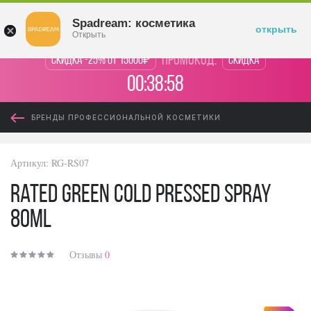
Войти
Spadream: косметика
открыть
Открыть
промокод:
Скидка -25% от 15000₽
Скидка
00:38:58
БРЕНДЫ ПРОФЕССИОНАЛЬНОЙ КОСМЕТИКИ
Артикул:
RG-RS07
Rated Green Cold Pressed Spray
80ml
Отзывы
0