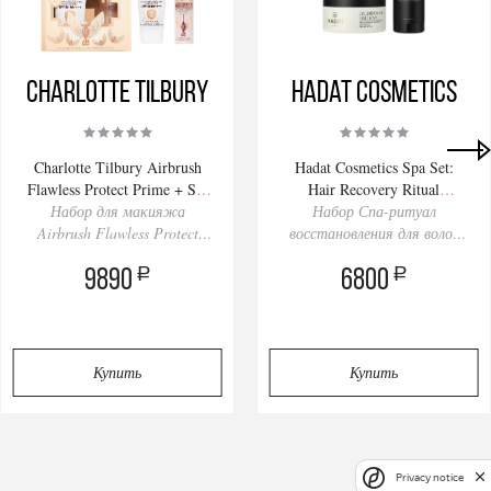
Charlotte Tilbury
Hadat Cosmetics
Charlotte Tilbury Airbrush
Hadat Cosmetics Spa Set:
Flawless Protect Prime + Set
Hair Recovery Ritual
Набор для макияжа
Kit 30/34ml
Набор Спа-ритуал
280/200ml
Airbrush Flawless Protect
восстановления для волос
Праймер+Спрей
Spa Set
a
a
9890
6800
Купить
Купить
Privacy notice