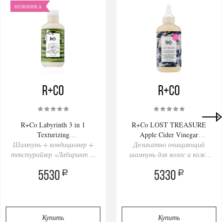
НОВИНКА
R+Co
R+Co
R+Co Labyrinth 3 in 1
R+Co LOST TREASURE
Texturizing
Apple Cider Vinegar
Shampoo+Conditioner+Styler
Шампунь + кондиционер +
Деликатно очищающий
Cleansing Rinse 177ml
текстурайзер «Лабиринт 3-
177ml
шампунь для волос и кожи
в-1»
головы с яблочным уксусом
a
a
5530
«Моё сокровище»
5330
Купить
Купить