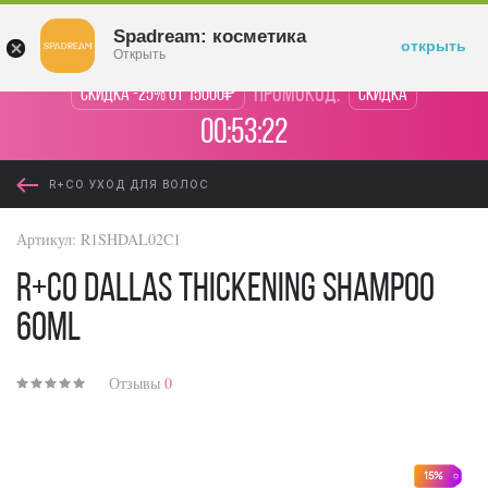
Войти
Spadream: косметика
открыть
Открыть
промокод:
Скидка -25% от 15000₽
Скидка
00:53:22
R+CO УХОД ДЛЯ ВОЛОС
Артикул:
R1SHDAL02C1
R+Co Dallas Thickening Shampoo
60ml
Отзывы
0
15%