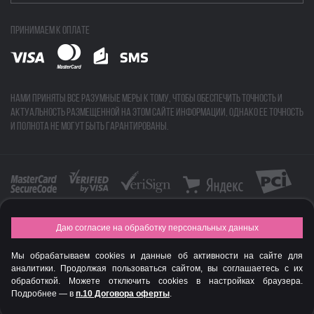
Принимаем к оплате
Нами приняты все разумные меры к тому, чтобы обеспечить точность и
актуальность размещенной на этом сайте информации, однако ее точность
и полнота не могут быть гарантированы.
Даю согласие на обработку персональных данных
FASHION NEW YEAR AWARDS 2015
Мы обрабатываем cookies и данные об активности на сайте для
© Интернет-магазин профессиональной косметики Spadream
аналитики. Продолжая пользоваться сайтом, вы соглашаетесь с их
обработкой. Можете отключить cookies в настройках браузера.
Подробнее — в
п.10 Договора оферты
.
Авторизируйся
, чтобы получить скидку