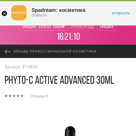
Войти
Spadream: косметика
открыть
Открыть
промокод:
Скидка -25% от 15000₽
Скидка
16:21:10
БРЕНДЫ ПРОФЕССИОНАЛЬНОЙ КОСМЕТИКИ
Артикул:
P3-0830
PHYTO-C Active Advanced 30ml
Отзывы
0