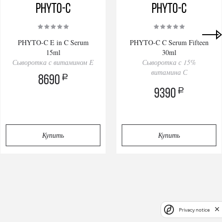
PHYTO-C
PHYTO-C
PHYTO-C E in C Serum
PHYTO-C C Serum Fifteen
15ml
30ml
Сыворотка с витамином E
Сыворотка с 15%
витамина С
a
8690
a
9390
Купить
Купить
Privacy notice