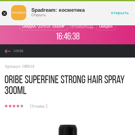
Войти
Spadream: косметика
открыть
Открыть
промокод:
Скидка -25% от 15000₽
Скидка
16:46:38
ORIBE
Артикул:
OR818
Oribe Superfine Strong Hair Spray
300ml
Отзывы
2