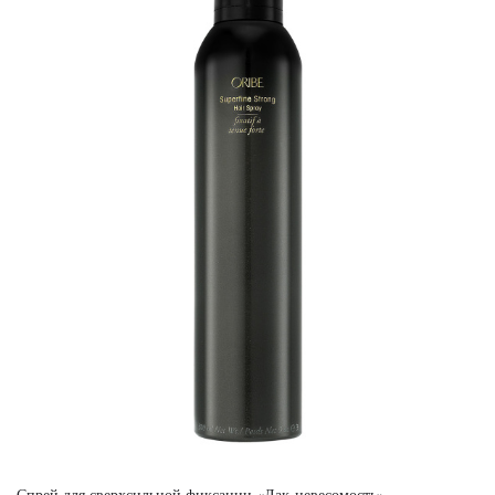
Спрей для сверхсильной фиксации «Лак-невесомость»