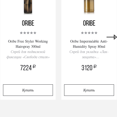
Oribe
Oribe
Oribe Free Styler Working
Oribe Imperméable Anti-
Hairspray 300ml
Humidity Spray 80ml
Спрей для подвижной
Спрей для укладки «Лак-
фиксации «Свобода стиля»
защита»
a
a
7224
3120
Купить
Купить