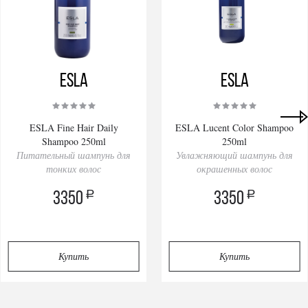
ESLA
ESLA
ESLA Fine Hair Daily
ESLA Lucent Color Shampoo
Shampoo 250ml
250ml
Питательный шампунь для
Увлажняющий шампунь для
тонких волос
окрашенных волос
a
a
3350
3350
Купить
Купить