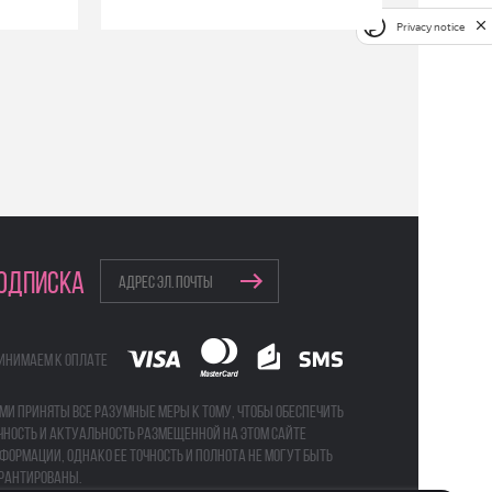
Privacy notice
ОДПИСКА
инимаем к оплате
ми приняты все разумные меры к тому, чтобы обеспечить
чность и актуальность размещенной на этом сайте
формации, однако ее точность и полнота не могут быть
рантированы.