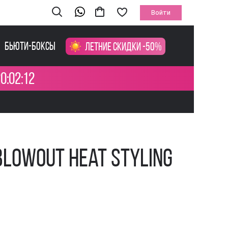
Войти
Бьюти-боксы
Летние скидки -50%
0:02:12
Blowout Heat Styling