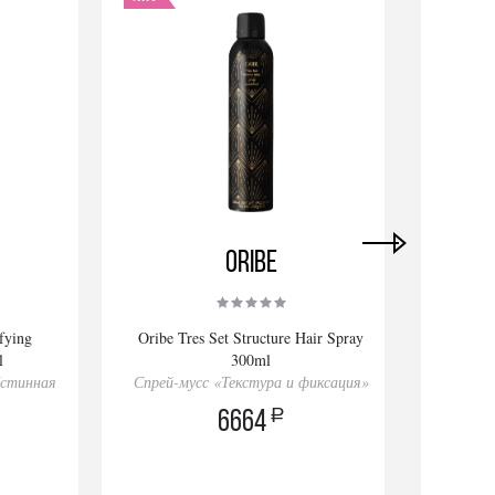
Oribe
fying
Oribe Tres Set Structure Hair Spray
Orib
l
300ml
Истинная
Спрей-мусс «Текстура и фиксация»
У
a
6664