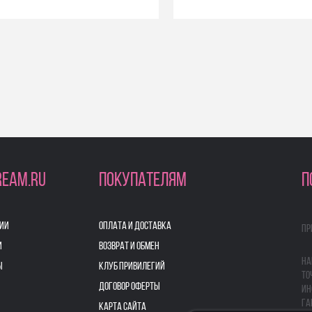
REAM.RU
ПОКУПАТЕЛЯМ
П
ИИ
ОПЛАТА И ДОСТАВКА
Пр
И
ВОЗВРАТ И ОБМЕН
На
Ы
КЛУБ ПРИВИЛЕГИЙ
то
ДОГОВОР ОФЕРТЫ
ин
га
КАРТА САЙТА