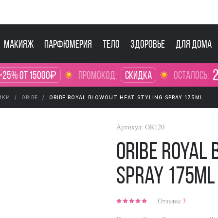
Макияж
Парфюмерия
Тело
Здоровье
Для дома
2
-25% от 15000₽
промокод:
Скидка
осталось:
ИКИ
ORIBE
ORIBE ROYAL BLOWOUT HEAT STYLING SPRAY 175ML
Артикул:
OR120
Oribe Royal 
Spray 175ml
Отзывы
3