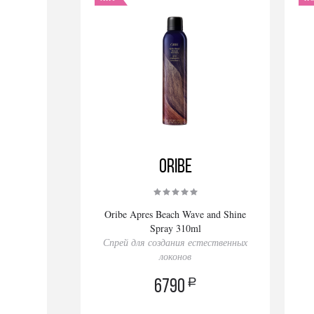
Oribe
Oribe Apres Beach Wave and Shine
Spray 310ml
Спрей для создания естественных
локонов
a
6790