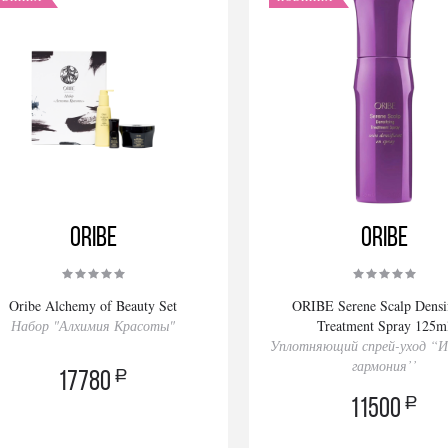
Oribe
Oribe
Oribe Alchemy of Beauty Set
ORIBE Serene Scalp Densi
Набор "Алхимия Красоты"
Treatment Spray 125m
Уплотняющий спрей-уход “
гармония’’
a
17780
a
11500