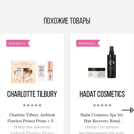
Похожие товары
НОВИНКА
НОВИНКА
Charlotte Tilbury
Hadat Cosmetics
Charlotte Tilbury Airbrush
Hadat Cosmetics Spa Set:
Flawless Protect Prime + Set
Hair Recovery Ritual
Набор для макияжа
Kit 30/34ml
Набор Спа-ритуал
280/200ml
Airbrush Flawless Protect
восстановления для волос