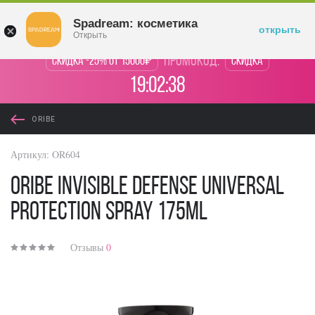
Войти
Spadream: косметика
открыть
Открыть
промокод:
Скидка -25% от 15000₽
Скидка
19:02:37
ORIBE
Артикул:
OR604
Oribe Invisible Defense Universal
Protection Spray 175ml
Отзывы
0