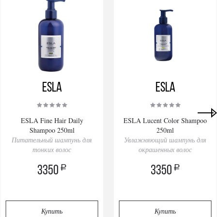
ESLA
ESLA
ESLA Fine Hair Daily
ESLA Lucent Color Shampoo
Shampoo 250ml
250ml
Питательный шампунь для
Увлажняющий шампунь для
тонких волос
окрашенных волос
a
a
3350
3350
Купить
Купить