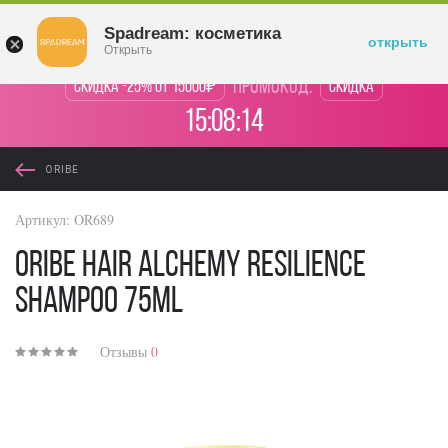
Войти
Spadream: косметика
открыть
Открыть
промокод:
Скидка -25% от 15000₽
Скидка
15:08:14
ORIBE
Артикул:
OR689
Oribe Hair Alchemy Resilience
Shampoo 75ml
Отзывы
0