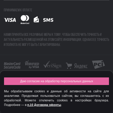
Принимаем к оплате
Нами приняты все разумные меры к тому, чтобы обеспечить точность и
актуальность размещенной на этом сайте информации, однако ее точность
и полнота не могут быть гарантированы.
Даю согласие на обработку персональных данных
FASHION NEW YEAR AWARDS 2015
Мы обрабатываем cookies и данные об активности на сайте для
аналитики. Продолжая пользоваться сайтом, вы соглашаетесь с их
© Интернет-магазин профессиональной косметики Spadream
обработкой. Можете отключить cookies в настройках браузера.
Подробнее — в
п.10 Договора оферты
.
Авторизируйся
, чтобы получить скидку