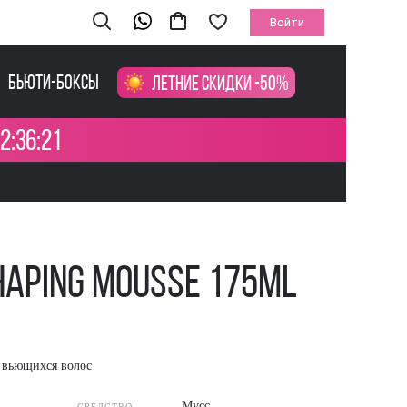
Войти
Бьюти-боксы
Летние скидки -50%
2:36:21
haping Mousse 175ml
 вьющихся волос
Мусс
СРЕДСТВО