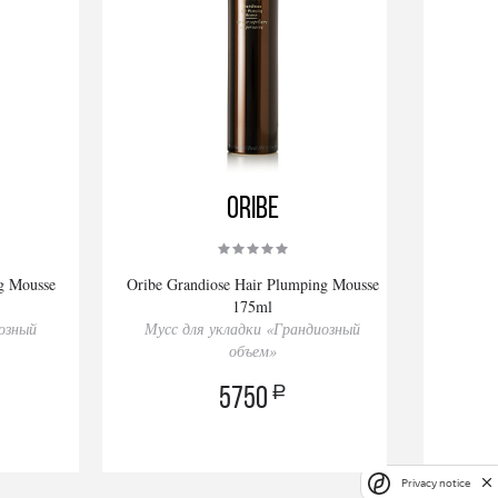
Oribe
g Mousse
Oribe Grandiose Hair Plumping Mousse
175ml
озный
Мусс для укладки «Грандиозный
объем»
a
5750
Privacy notice