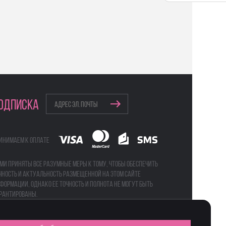
ОДПИСКА
инимаем к оплате
ми приняты все разумные меры к тому, чтобы обеспечить
чность и актуальность размещенной на этом сайте
формации, однако ее точность и полнота не могут быть
рантированы.