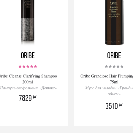
Oribe
Oribe
Oribe Cleanse Clarifying Shampoo
Oribe Grandiose Hair Plumpin
200ml
75ml
Шампунь-эксфолиант «Детокс»
Мусс для укладки «Гранди
объем»
a
7829
a
3510