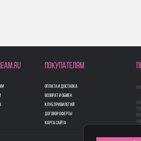
REAM.RU
ПОКУПАТЕЛЯМ
П
ИИ
ОПЛАТА И ДОСТАВКА
Пр
И
ВОЗВРАТ И ОБМЕН
На
Ы
КЛУБ ПРИВИЛЕГИЙ
то
ДОГОВОР ОФЕРТЫ
ин
га
КАРТА САЙТА