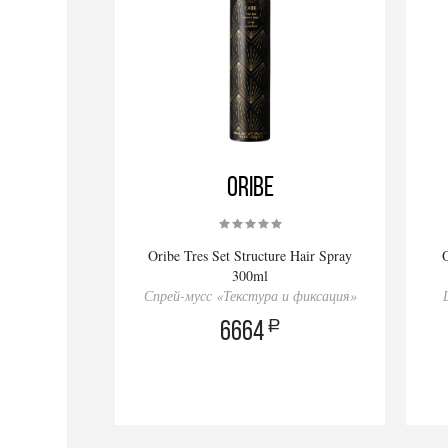
Oribe
Oribe Tres Set Structure Hair Spray
300ml
Спрей-мусс «Текстура и фиксация»
a
6664