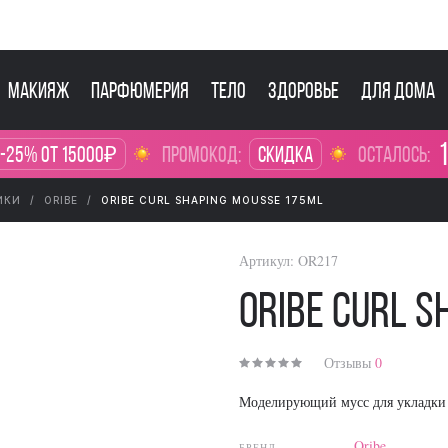
Макияж
Парфюмерия
Тело
Здоровье
Для дома
1
 -25% от 15000₽
промокод:
Скидка
осталось:
ИКИ
ORIBE
ORIBE CURL SHAPING MOUSSE 175ML
Артикул:
OR217
Oribe Curl S
Отзывы
0
Моделирующий мусс для укладки
Oribe
БРЕНД