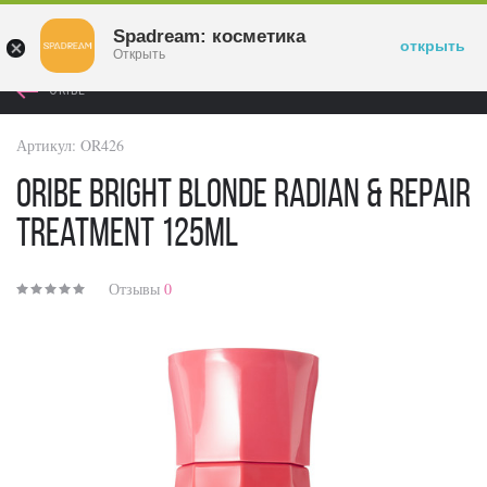
Войти
Spadream: косметика
открыть
Открыть
ORIBE
Артикул:
OR426
Oribe Bright Blonde Radian & Repair
Treatment 125ml
Отзывы
0