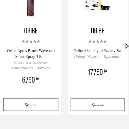
Oribe
Oribe
Oribe Apres Beach Wave and
Oribe Alchemy of Beauty Set
Shine Spray 310ml
Набор "Алхимия Красоты"
Спрей для создания
естественных локонов
a
17780
a
6790
Купить
Купить