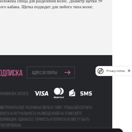
положена спица для разделения волос. Диаметр щетки 59
го кабана. Щетка подходит для любого типа волос.
Privacy notice
ОДПИСКА
инимаем к оплате
ми приняты все разумные меры к тому, чтобы обеспечить
чность и актуальность размещенной на этом сайте
формации, однако ее точность и полнота не могут быть
рантированы.