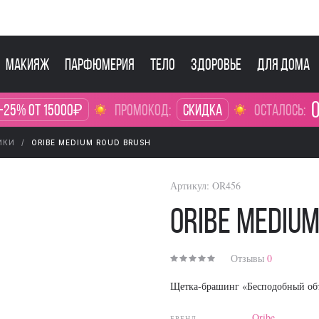
Макияж
Парфюмерия
Тело
Здоровье
Для дома
0
-25% от 15000₽
промокод:
Скидка
осталось:
ИКИ
ORIBE MEDIUM ROUD BRUSH
Артикул:
OR456
Oribe Mediu
Отзывы
0
Щетка-брашинг «Бесподобный объ
Oribe
БРЕНД