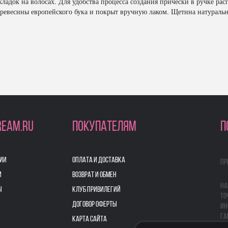
адок на волосах. Для удобства процесса создания прически в ручке рас
евесины европейского бука и покрыт вручную лаком. Щетина натурально
REAM.RU
ПОКУПАТЕЛЯМ
П
ИИ
ОПЛАТА И ДОСТАВКА
Пр
И
ВОЗВРАТ И ОБМЕН
На
Ы
КЛУБ ПРИВИЛЕГИЙ
то
ДОГОВОР ОФЕРТЫ
ин
га
КАРТА САЙТА