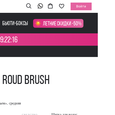
Войти
Бьюти-боксы
Летние скидки -50%
9:22:16
m Roud Brush
ем», средняя
Щетка для волос
СРЕДСТВО