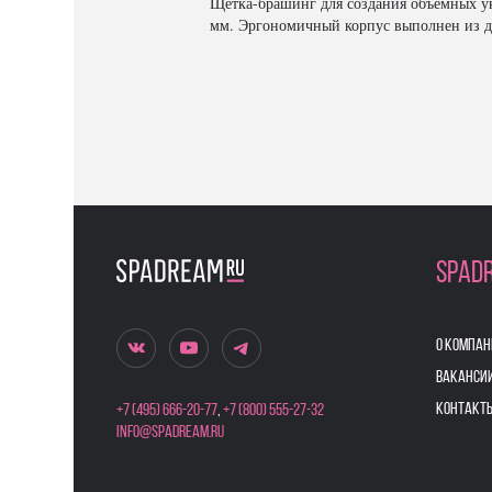
Щетка-брашинг для создания объемных укл
мм. Эргономичный корпус выполнен из др
SPAD
О КОМПАН
ВАКАНСИ
КОНТАКТ
+7 (495) 666-20-77
,
+7 (800) 555-27-32
info@spadream.ru