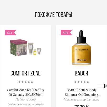
Похожие товары
ХИТ
ХИТ
Comfort Zone
BABOR
Comfort Zone Kit The City
BABOR Soul & Body
Of Serenity 200/50/50ml
Shimmer Oil Grounding
Набор «Город
Масло-шиммер для тела
100ml
безмятежности – Убуд»
a