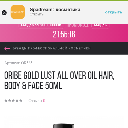
Войти
Spadream: косметика
открыть
Открыть
промокод:
Скидка -25% от 15000₽
Скидка
21:55:16
БРЕНДЫ ПРОФЕССИОНАЛЬНОЙ КОСМЕТИКИ
Артикул:
OR585
Oribe Gold Lust All Over Oil Hair,
Body & Face 50ml
Отзывы
0