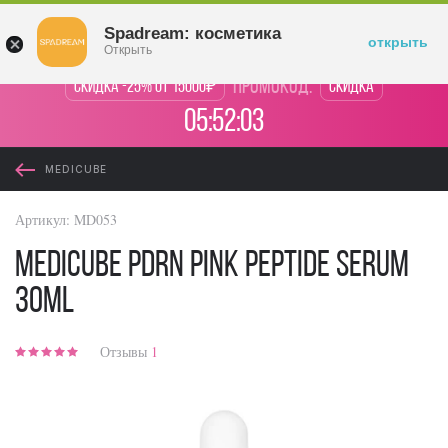
Войти
Spadream: косметика
открыть
Открыть
промокод:
Скидка -25% от 15000₽
Скидка
05:52:03
MEDICUBE
Артикул:
MD053
Medicube PDRN Pink Peptide Serum
30ml
Отзывы
1