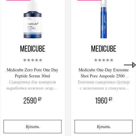
Medicube
Medicube
Medicube Zero Pore One Day
Medicube One-Day Exosome
Peptide Serum 30ml
Shot Pore Ampoule 25000
Сыворотка для контроля
Точечная сыворотка-бустер
13ml
выработки кожного жира и
с экзосомами и спикулами
сужения пор
для сужения пор
a
a
2590
1960
Купить
Купить