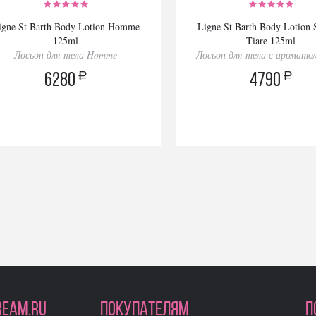
igne St Barth Body Lotion Homme
Ligne St Barth Body Lotion 
125ml
Tiare 125ml
Лосьон для тела Homme
Лосьон для тела с аромато
a
a
6280
4790
REAM.RU
ПОКУПАТЕЛЯМ
П