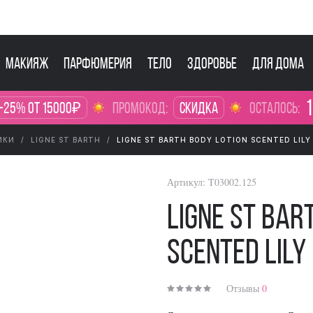
Макияж
Парфюмерия
Тело
Здоровье
Для дома
1
 -25% от 15000₽
промокод:
Скидка
осталось:
ИКИ
LIGNE ST BARTH
LIGNE ST BARTH BODY LOTION SCENTED LILY
Артикул:
T03002.125
Ligne St Bar
Scented Lily
Отзывы
0