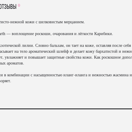
0
отзывы
атисто-нежной кожи с шелковистым мерцанием.
arth — воплощение роскоши, очарования и лёгкости Карибики.
кзотической лилии. Словно бальзам, он тает на коже, оставляя после се
асывает на тело ароматический шлейф и делает кожу бархатистой и нежн
ет, увлажняет и повышает защитные свойства кожи. Как роскошное допо
ных ароматов.
ии в комбинации с насыщенностью иланг-иланга и нежностью жасмина н
оряет.