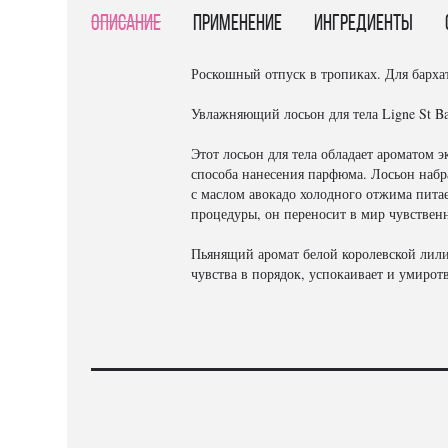
Описание
Применение
Ингредиенты
Роскошный отпуск в тропиках. Для барх
Увлажняющий лосьон для тела Ligne St B
Этот лосьон для тела обладает ароматом э
способа нанесения парфюма. Лосьон набр
с маслом авокадо холодного отжима пита
процедуры, он переносит в мир чувствен
Пьянящий аромат белой королевской лил
чувства в порядок, успокаивает и умиротв