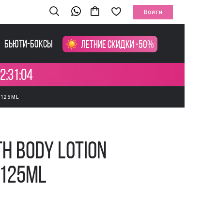
Войти
Бьюти-боксы
Летние скидки -50%
2:31:03
 125ML
th Body Lotion
 125ml