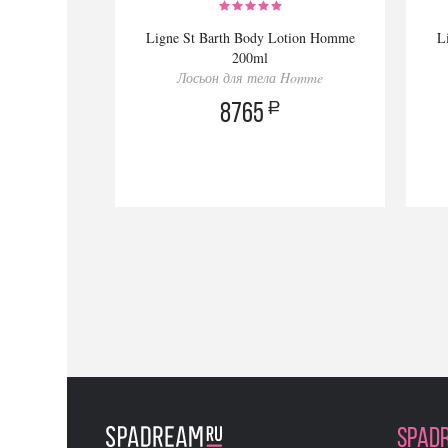
Ligne St Barth Body Lotion Homme
L
200ml
Лосьон для тела Homme
a
8765
SPAD