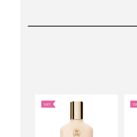
ХИТ
Х