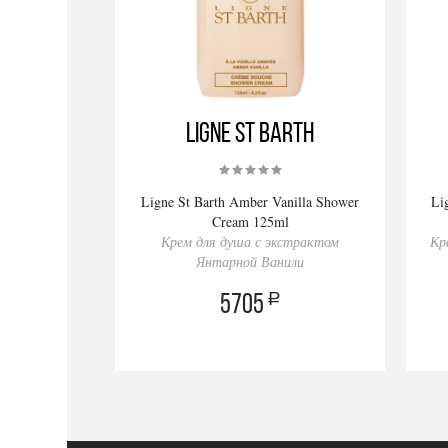
Ligne St Barth
Ligne St Barth Amber Vanilla Shower
Li
Cream 125ml
Крем для душа с экстрактом
Кр
Янтарной Ванили
a
5705