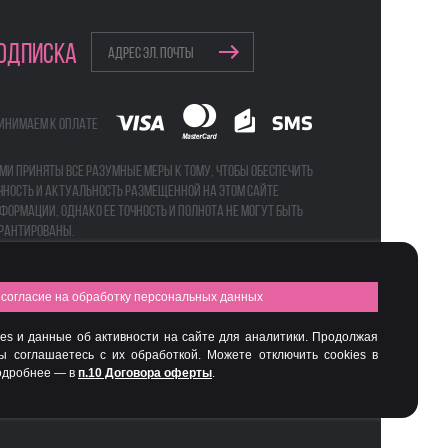
ОДПИСКА
инимаем к оплате
ми приняты все разумные меры к тому, чтобы обеспечить
чность и актуальность размещенной на этом сайте
формации, однако ее точность и полнота не могут быть
рантированы.
согласие на обработку персональных данных
а
Бьюти-боксы
es и данные об активности на сайте для аналитики. Продолжая
вы соглашаетесь с их обработкой. Можете отключить cookies в
Подробнее — в
п.10 Договора оферты
.
Интернет-магазин профессиональной косметики Spadream