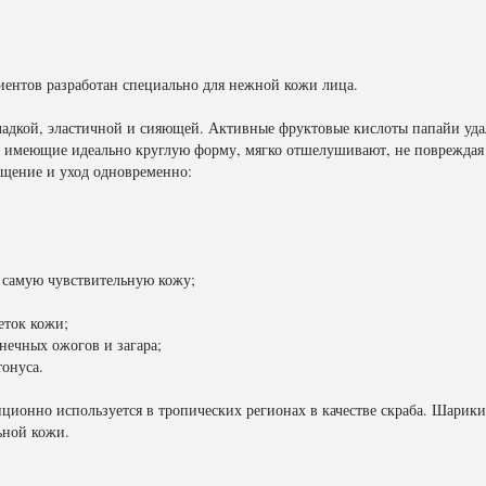
ентов разработан специально для нежной кожи лица.
ладкой, эластичной и сияющей. Активные фруктовые кислоты папайи удал
 имеющие идеально круглую форму, мягко отшелушивают, не повреждая
ищение и уход одновременно:
е самую чувствительную кожу;
еток кожи;
лнечных ожогов и загара;
тонуса.
ционно используется в тропических регионах в качестве скраба. Шарики
ьной кожи.