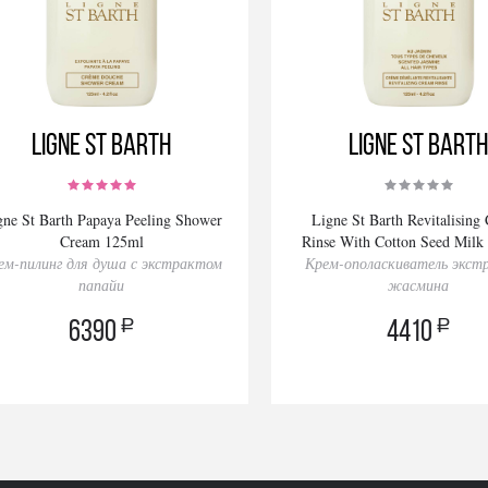
Ligne St Barth
Ligne St Bart
gne St Barth Papaya Peeling Shower
Ligne St Barth Revitalising
Cream 125ml
Rinse With Cotton Seed Milk
ем-пилинг для душа с экстрактом
Крем-ополаскиватель экст
Jasmin 125ml
папайи
жасмина
a
a
6390
4410