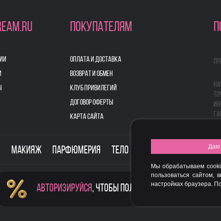
REAM.RU
ПОКУПАТЕЛЯМ
П
ИИ
ОПЛАТА И ДОСТАВКА
Пр
И
ВОЗВРАТ И ОБМЕН
На
Ы
КЛУБ ПРИВИЛЕГИЙ
то
ДОГОВОР ОФЕРТЫ
ин
га
КАРТА САЙТА
Даю 
о
Макияж
Парфюмерия
Тело
Здоровье
Для дом
Мы обрабатываем cooki
пользоваться сайтом, 
настройках браузера. 
Авторизируйся
, чтобы получить скидку
FASHION NEW YEAR AWARDS 2015
© 