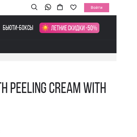
Войти
Бьюти-боксы
Летние скидки -50%
th Peeling Cream With
и