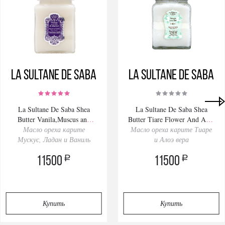
La Sultanе De Saba
La Sultanе De Saba
La Sultane De Saba Shea
La Sultane De Saba Shea
Butter Vanila,Muscus and
Butter Tiare Flower And Aloe
Масло ореха карите
Ladan 300ml
Масло ореха карите Тиаре
Vera 300ml
Мускус, Ладан и Ваниль
и Алоэ вера
a
a
11500
11500
Купить
Купить