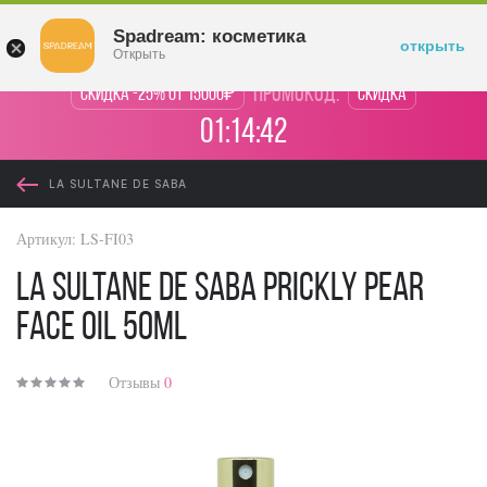
Войти
Spadream: косметика
открыть
Открыть
промокод:
Скидка -25% от 15000₽
Скидка
01:14:42
LA SULTANЕ DE SABA
Артикул:
LS-FI03
La Sultane De Saba Prickly Pear
Face Oil 50ml
Отзывы
0