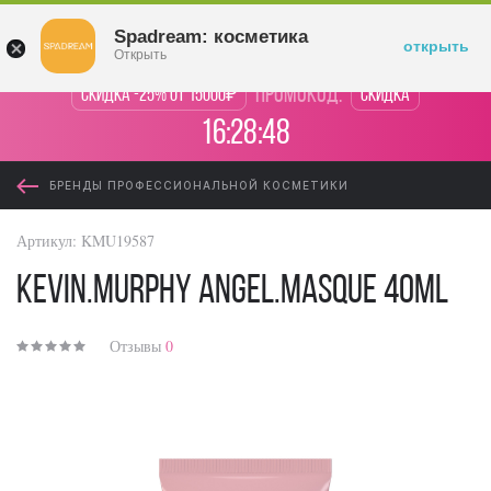
Войти
Spadream: косметика
открыть
Открыть
промокод:
Скидка -25% от 15000₽
Скидка
16:28:47
БРЕНДЫ ПРОФЕССИОНАЛЬНОЙ КОСМЕТИКИ
Артикул:
KMU19587
KEVIN.MURPHY Angel.Masque 40ml
Отзывы
0