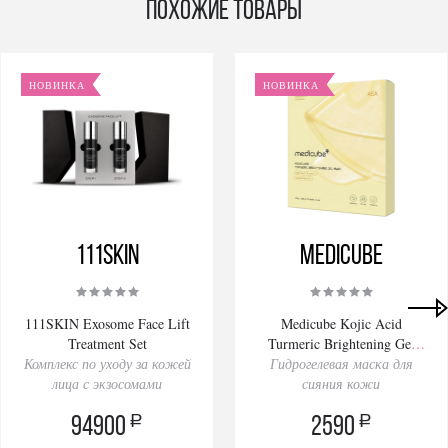
Похожие товары
НОВИНКА
НОВИНКА
111SKIN
Medicube
111SKIN Exosome Face Lift
Medicube Kojic Acid
Treatment Set
Turmeric Brightening Gel
Комплекс по уходу за кожей
Гидрогелевая маска для
Mask 28gх4pcs
лица с экзосомами
сияния кожи
a
a
94900
2590