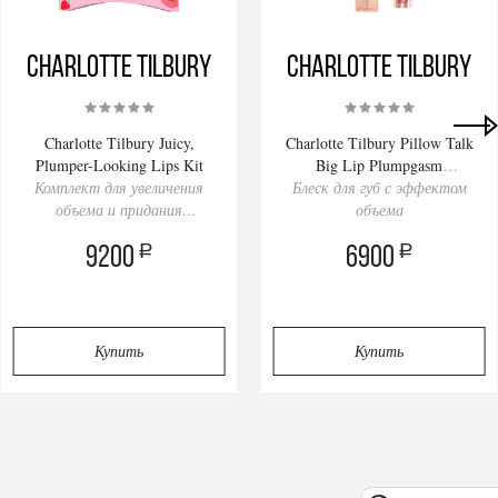
Charlotte Tilbury
Charlotte Tilbury
Charlotte Tilbury Juicy,
Charlotte Tilbury Pillow Talk
Plumper-Looking Lips Kit
Big Lip Plumpgasm
Комплект для увеличения
Strawberry Chocolate 5.5ml
Блеск для губ с эффектом
объема и придания
объема
сочности губам
a
a
9200
6900
Купить
Купить