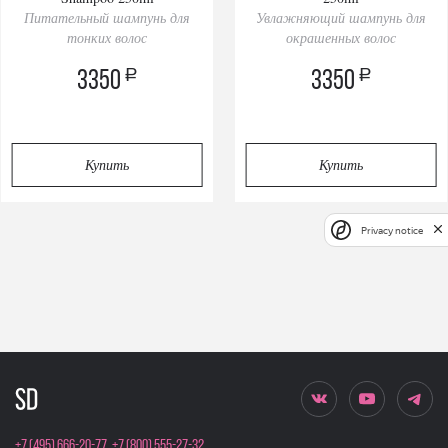
Питательный шампунь для
Увлажняющий шампунь для
тонких волос
окрашенных волос
a
a
3350
3350
Купить
Купить
Privacy notice
+7 (495) 666-20-77
,
+7 (800) 555-27-32