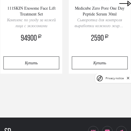
111SKIN Exosome Face Lift
Medicube Zero Pore One Day
Treatment Set
Peptide Serum 30ml
Комплекс по уходу за кожей
Сыворотка для контроля
лица с экзосомами
выработки кожного жира и
сужения пор
a
a
94900
2590
Купить
Купить
Privacy notice