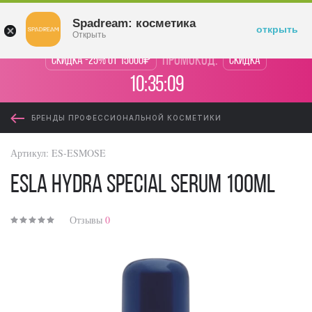
Войти
Spadream: косметика
открыть
Открыть
промокод:
Скидка -25% от 15000₽
Скидка
10:35:09
БРЕНДЫ ПРОФЕССИОНАЛЬНОЙ КОСМЕТИКИ
Артикул:
ES-ESMOSE
ESLA Hydra Special Serum 100ml
Отзывы
0