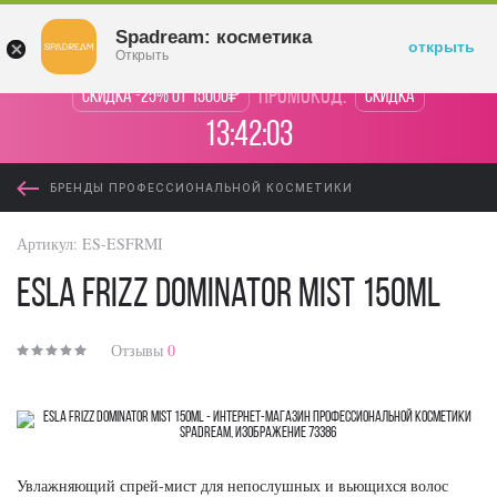
Войти
Spadream: косметика
открыть
Открыть
промокод:
Скидка -25% от 15000₽
Скидка
13:42:03
БРЕНДЫ ПРОФЕССИОНАЛЬНОЙ КОСМЕТИКИ
Артикул:
ES-ESFRMI
ESLA Frizz Dominator Mist 150ml
Отзывы
0
Увлажняющий спрей-мист для непослушных и вьющихся волос