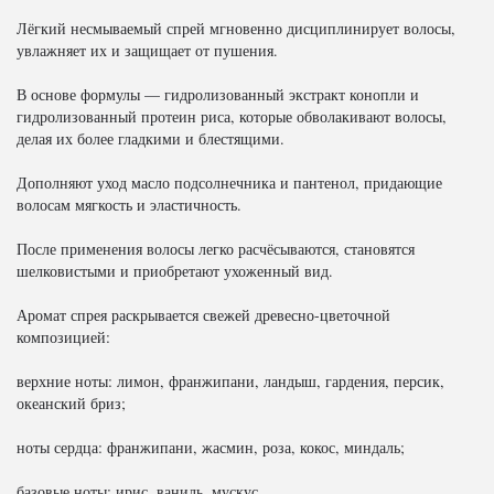
Лёгкий несмываемый спрей мгновенно дисциплинирует волосы,
увлажняет их и защищает от пушения.
В основе формулы — гидролизованный экстракт конопли и
гидролизованный протеин риса, которые обволакивают волосы,
делая их более гладкими и блестящими.
Дополняют уход масло подсолнечника и пантенол, придающие
волосам мягкость и эластичность.
После применения волосы легко расчёсываются, становятся
шелковистыми и приобретают ухоженный вид.
Аромат спрея раскрывается свежей древесно-цветочной
композицией:
верхние ноты: лимон, франжипани, ландыш, гардения, персик,
океанский бриз;
ноты сердца: франжипани, жасмин, роза, кокос, миндаль;
базовые ноты: ирис, ваниль, мускус.