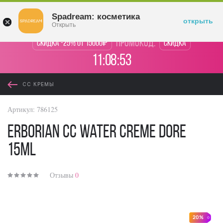
Войти
Spadream: косметика
открыть
Открыть
промокод:
Скидка -25% от 15000₽
Скидка
11:08:52
CC КРЕМЫ
Артикул:
786125
Erborian CC Water Creme Dore
15ml
Отзывы
0
20%