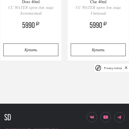
Dore 40ml
Clar 40ml
CC WATER крем для лица
CC WATER крем для лица
Золотистый
Cветлый
a
a
5990
5990
Купить
Купить
Privacy notice