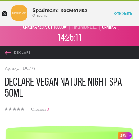
Войти
Spadream: косметика
открыть
Открыть
промокод:
Скидка -25% от 15000₽
Скидка
14:25:10
DECLARE
Артикул:
DC778
Declare Vegan Nature Night Spa
50ml
Отзывы
0
25%