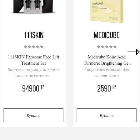
111SKIN
Medicube
Privacy notice
111SKIN Exosome Face Lift
Medicube Kojic Acid
Treatment Set
Turmeric Brightening Gel
Комплекс по уходу за кожей
Гидрогелевая маска для
Mask 28gх4pcs
лица с экзосомами
сияния кожи
a
a
94900
2590
Купить
Купить