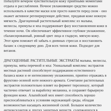
Побалуйте вечером чувствительную кожу приятными моментами
отдыха и расслабления. Ночное увлажняющее средство можно
использовать в качестве маски или просто нанести перед сном - оно
окажет активное регенерирующее действие, придавая коже нежную
мягкость. Драгоценный растительный комплекс из мальвы,
мелиссы, примулы и мха поддерживает фазу восстановления кожи в
течение ночи. Он обеспечивает эффективное глубокое увлажнение,
сбалансированный, ровный цвет лица и гладкую, мягкую кожу.
Этот крем поможет ей забыть о дневных стрессах и восстановить
баланс к следующему дню. Для всех типов кожи. Подходит для
веганов.
ДРАГОЦЕННЫЕ РАСТИТЕЛЬНЫЕ ЭКСТРАКТЫ мальвы, мелиссы,
примулы, мяты перечной и мха: Уникальный комплекс экстрактов
местных растений способствует поддержанию естественного
баланса кожи и ее интенсивному увлажнению, приятно отражаясь в
фруктово-зеленой ноте нежного аромата. Сочетание растительных
экстрактов положительно влияет на фермент тирозиназу, который
частично отвечает за выработку меланина, и сохраняет барьерную
функцию кожи. Альпийский мох имеет способность хорошо
приспосабливаться к условиям окружающей среды, обладая
возможностью насыщать жизненной силой. Большое количество
антиоксидантов и других защитных веществ, содержащихся в