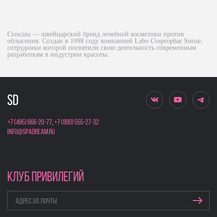
Crescina ― швейцарский бренд лечебной косметики против
облысения. Создан в 1998 году компанией Labo Cosprophar Suisse,
сотрудники которой посвятили свою деятельность современным
разработкам в индустрии красоты.
+7 (495) 666-20-77
,
+7 (800) 555-27-32
info@spadream.ru
КЛУБ ПРИВИЛЕГИЙ