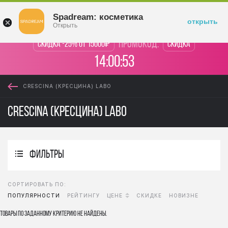
Войти
Spadream: косметика
открыть
Открыть
промокод:
Скидка -25% от 15000₽
Скидка
14:00:53
CRESCINA (КРЕСЦИНА) LABO
Crescina (Кресцина) LABO
фильтры
СОРТИРОВАТЬ ПО:
ПОПУЛЯРНОСТИ
РЕЙТИНГУ
ЦЕНЕ
СКИДКЕ
НОВИЗНЕ
Товары по заданному критерию не найдены.