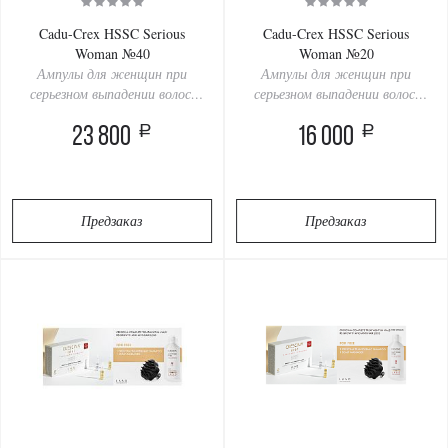
Cadu-Crex HSSC Serious
Cadu-Crex HSSC Serious
Woman №40
Woman №20
Ампулы для женщин при
Ампулы для женщин при
серьезном выпадении волос,
серьезном выпадении волос,
40 ампул
20 ампул
a
a
23 800
16 000
Предзаказ
Предзаказ