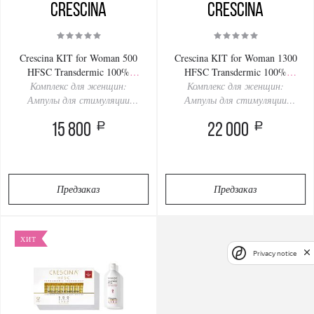
Crescina
Crescina
Crescina KIT for Woman 500
Crescina KIT for Woman 1300
HFSC Transdermic 100%
HFSC Transdermic 100%
№10+№10 + Shampoo +
Комплекс для женщин:
№10+№10 + Shampoo +
Комплекс для женщин:
Ампулы для стимуляции
Massager
Ампулы для стимуляции
Massager
роста волос Дозировка 500 (2
роста волос Дозировка 1300
a
a
упаковки по 10 ампул) +
15 800
(2 упаковки по 10 ампул) +
22 000
Шампунь + Массажер
Шампунь + Массажер
Предзаказ
Предзаказ
ХИТ
Privacy notice