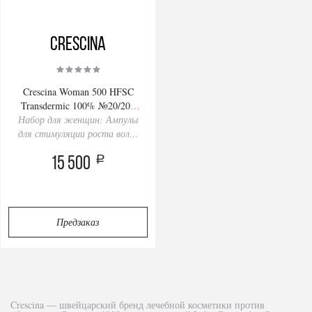
Crescina
Crescina Woman 500 HFSC
Transdermic 100% №20/200
Набор для женщин: Ампулы
Kit
для стимуляции роста волос
Дозировка 500: лечение
a
выпадения и поредения волос
15 500
(20 ампул) + Шампунь
Предзаказ
Crescina ― швейцарский бренд лечебной косметики против