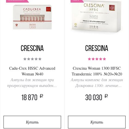
Crescina
Crescina
Cadu-Crex HSSC Advanced
Crescina Woman 1300 HFSC
Woman №40
Transdermic 100% №20+№20
Ампулы для женщин при
Ампулы комплекс для женщин
прогрессирующем выпадении
Дозировка 1300: лечение
волос, 40 ампул
сильного выпадения и
a
a
18 870
поредения волос, лечение
30 030
алопеции (2 упаковки по 20
ампул)
Купить
Купить