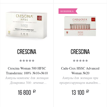
НОВИНКА
Crescina
Crescina
Crescina Woman 500 HFSC
Cadu-Crex HSSC Advanced
Transdermic 100% №10+№10
Woman №20
Ампулы комплекс для женщин
Ампулы для женщин при
Дозировка 500: лечение
прогрессирующем выпадении
выпадения и поредения волос
волос, 20 ампул
a
a
(2 упаковки по 10 ампул)
16 800
13 100