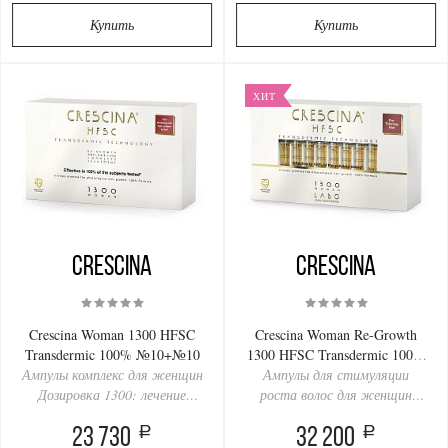
Купить
Купить
ХИТ
Crescina
Crescina
Crescina Woman 1300 HFSC
Crescina Woman Re-Growth
Transdermic 100% №10+№10
1300 HFSC Transdermic 100%
Ампулы комплекс для женщин
Ампулы для стимуляции
№40
Дозировка 1300: лечение
роста волос для женщин
сильного выпадения и
Дозировка 1300: лечение
a
a
поредения волос, лечение
23 730
сильного выпадения и
32 200