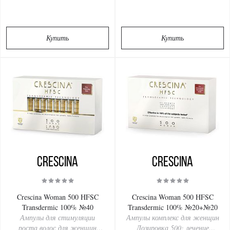
алопеции (2 упаковки по 10
поредения волос, лечение
ампул)
алопеции (40 ампул)
Купить
Купить
Crescina
Crescina
Crescina Woman 500 HFSC
Crescina Woman 500 HFSC
Transdermic 100% №40
Transdermic 100% №20+№20
Ампулы для стимуляции
Ампулы комплекс для женщин
роста волос для женщин
Дозировка 500: лечение