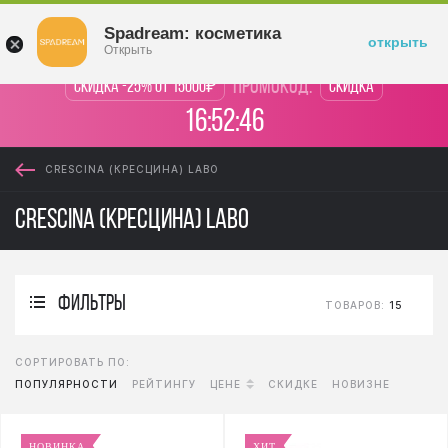
Войти
Spadream: косметика
открыть
Открыть
промокод:
Скидка -25% от 15000₽
Скидка
16:52:46
CRESCINA (КРЕСЦИНА) LABO
Crescina (Кресцина) LABO
фильтры
ТОВАРОВ:
15
СОРТИРОВАТЬ ПО:
ПОПУЛЯРНОСТИ
РЕЙТИНГУ
ЦЕНЕ
СКИДКЕ
НОВИЗНЕ
НОВИНКА
ХИТ