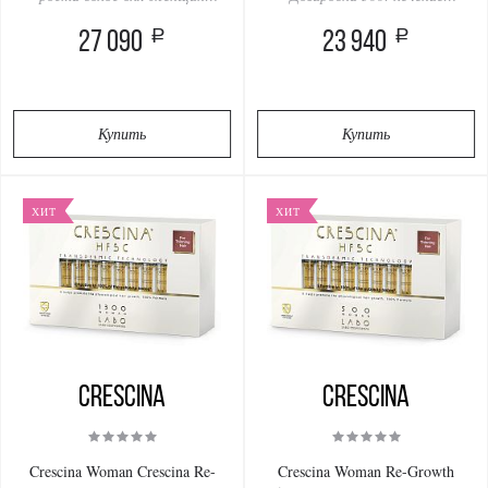
Дозировка 500: лечение
выпадения и поредения волос
a
a
выпадения и поредения волос
27 090
(2 упаковки по 20 ампул)
23 940
(40 ампул)
Купить
Купить
ХИТ
ХИТ
Crescina
Crescina
Crescina Woman Crescina Re-
Crescina Woman Re-Growth